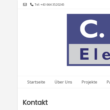
Skip
Tel: +43 664 3520245
to
content
Startseite
Über Uns
Projekte
P
Kontakt